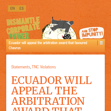
↓
EN
ES
SKIP
TO
MAIN
CONTENT
Ecuador will appeal the arbitration award that favoured
Chevron
Statements
TNC Violations
,
ECUADOR WILL
APPEAL THE
ARBITRATION