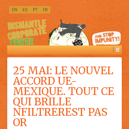
BIENTÔT
EN
ES
PT
FR
DISPONIBLE
DANS
LA
VERSION
[LINK]PREMIUM[/LINK]
:
25 MAI: LE NOUVEL
ACCORD UE-
MEXIQUE. TOUT CE
QUI BRILLE
NFILTREREST PAS
OR