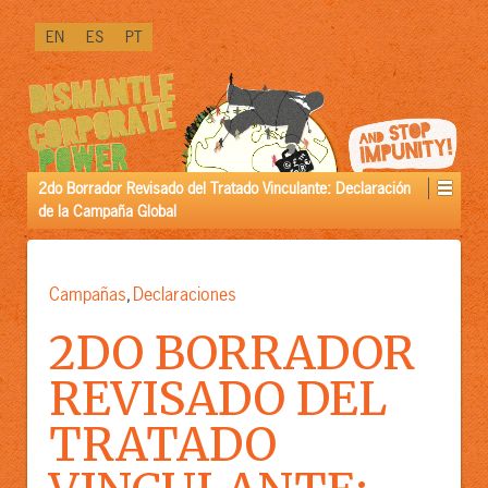
PRÓXIMAMENTE
EN
ES
PT
DISPONIBLE
IN
[LINK]VERSIÓN
PREMIUM[/LINK]:
2do Borrador Revisado del Tratado Vinculante: Declaración
de la Campaña Global
Campañas
Declaraciones
,
2DO BORRADOR
REVISADO DEL
TRATADO