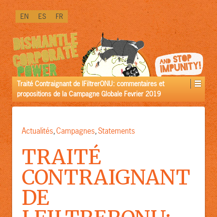
BIENTÔT
EN
ES
FR
DISPONIBLE
DANS
LA
VERSION
[LINK]PREMIUM[/LINK]
:
Traité Contraignant de lFiltrerONU: commentaires et
propositions de la Campagne Globale Fevrier 2019
Actualités
Campagnes
Statements
,
,
TRAITÉ
CONTRAIGNANT
DE