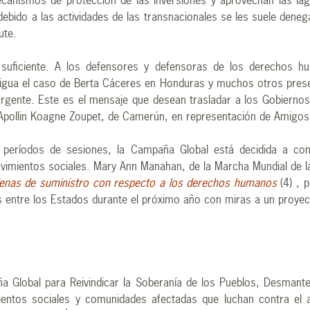
anismos de protección de las inversiones y aprovechan las lag
debido a las actividades de las transnacionales se les suele denega
ute.
s suficiente. A los defensores y defensoras de los derechos h
tigua el caso de Berta Cáceres en Honduras y muchos otros pre
 urgente. Este es el mensaje que desean trasladar a los Gobiern
 Apollin Koagne Zoupet, de Camerún, en representación de Amigos d
períodos de sesiones, la Campaña Global está decidida a con
vimientos sociales. Mary Ann Manahan, de la Marcha Mundial de la
enas de suministro con respecto a los derechos humanos
(4) , 
s entre los Estados durante el próximo año con miras a un proyec
 Global para Reivindicar la Soberanía de los Pueblos, Desmantel
tos sociales y comunidades afectadas que luchan contra el ac