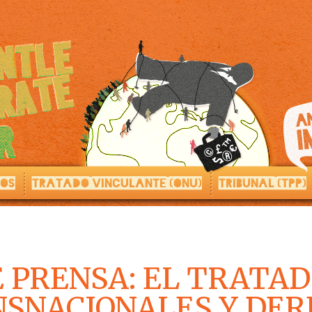
LOS
TRATADO VINCULANTE (ONU)
TRIBUNAL (TPP)
 PRENSA: EL TRATAD
SNACIONALES Y DER