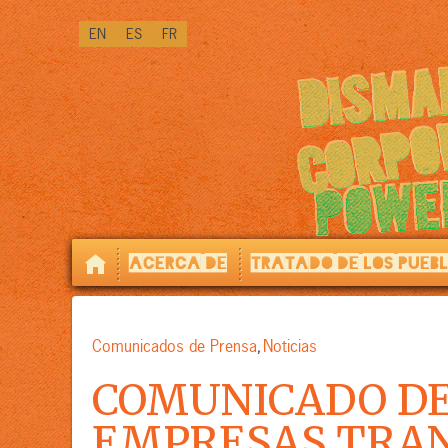
PRÓXIMAMENTE
EN
ES
FR
DISPONIBLE
IN
[LINK]VERSIÓN
PREMIUM[/LINK]:
ACERCA DE
TRATADO DE LOS PUEB
Comunicados de Prensa
Noticias
,
COMUNICADO DE
EMPRESAS TRAN