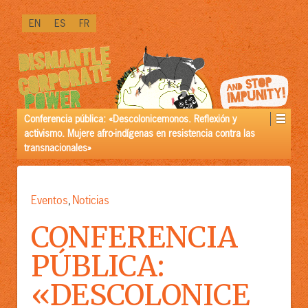
PRÓXIMAMENTE
EN
ES
FR
DISPONIBLE
IN
[LINK]VERSIÓN
PREMIUM[/LINK]:
Conferencia pública: «Descolonicemonos. Reflexión y
activismo. Mujere afro-indígenas en resistencia contra las
transnacionales»
Eventos
Noticias
,
CONFERENCIA
PÚBLICA:
«DESCOLONICE