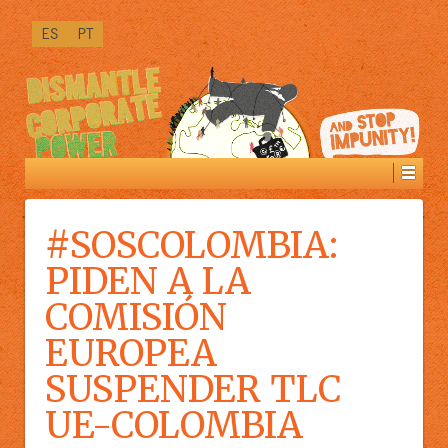
PRÓXIMAMENTE
ES
PT
DISPONIBLE
IN
[LINK]VERSIÓN
PREMIUM[/LINK]:
#SOSCOLOMBIA:
PIDEN A LA
COMISIÓN
EUROPEA
SUSPENDER TLC
UE-COLOMBIA