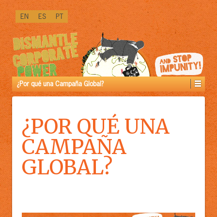
PRÓXIMAMENTE
EN
ES
PT
DISPONIBLE
IN
[LINK]VERSIÓN
PREMIUM[/LINK]:
¿Por qué una Campaña Global?
¿POR QUÉ UNA
CAMPAÑA
GLOBAL?