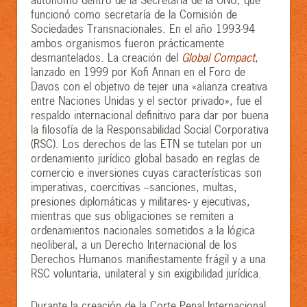
autónomo dentro de la Secretaría de la ONU, que
funcionó como secretaría de la Comisión de
Sociedades Transnacionales. En el año 1993-94
ambos organismos fueron prácticamente
desmantelados. La creación del
Global Compact
,
lanzado en 1999 por Kofi Annan en el Foro de
Davos con el objetivo de tejer una «alianza creativa
entre Naciones Unidas y el sector privado», fue el
respaldo internacional definitivo para dar por buena
la filosofía de la Responsabilidad Social Corporativa
(RSC). Los derechos de las ETN se tutelan por un
ordenamiento jurídico global basado en reglas de
comercio e inversiones cuyas características son
imperativas, coercitivas –sanciones, multas,
presiones diplomáticas y militares- y ejecutivas,
mientras que sus obligaciones se remiten a
ordenamientos nacionales sometidos a la lógica
neoliberal, a un Derecho Internacional de los
Derechos Humanos manifiestamente frágil y a una
RSC voluntaria, unilateral y sin exigibilidad jurídica.
Durante la creación de la Corte Penal Internacional,