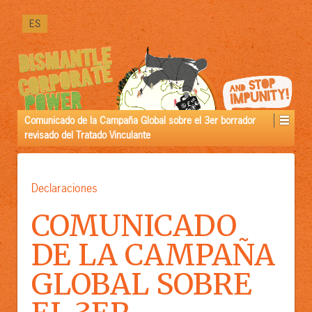
PRÓXIMAMENTE
ES
DISPONIBLE
IN
[LINK]VERSIÓN
PREMIUM[/LINK]:
Comunicado de la Campaña Global sobre el 3er borrador
revisado del Tratado Vinculante
Declaraciones
COMUNICADO
DE LA CAMPAÑA
GLOBAL SOBRE